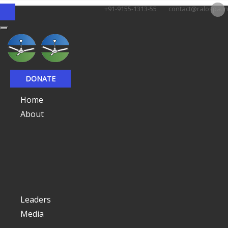
+91-9155-1313-55
contact@ralospa.in
DONATE
Home
About
Leaders
Media